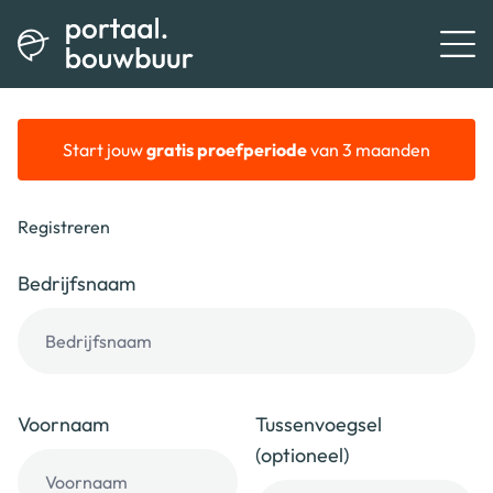
Start jouw
gratis proefperiode
van 3 maanden
Registreren
Bedrijfsnaam
Voornaam
Tussenvoegsel
(optioneel)